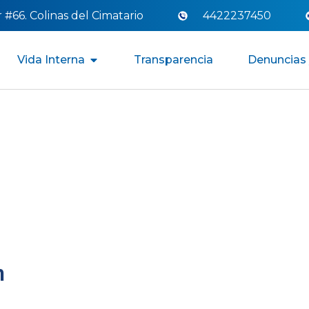
#66. Colinas del Cimatario
4422237450
Vida Interna
Transparencia
Denuncias 
n