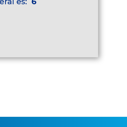
eral es:
6