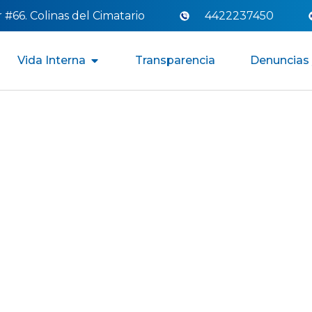
#66. Colinas del Cimatario
4422237450
Vida Interna
Transparencia
Denuncias 