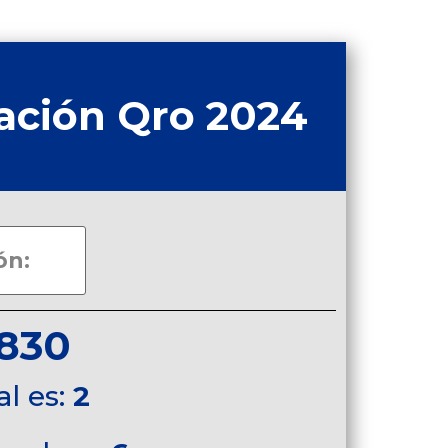
ación Qro 2024
830
al es:
2